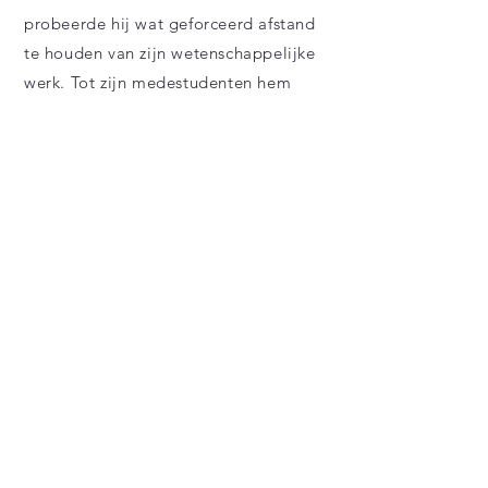
probeerde hij wat geforceerd afstand
te houden van zijn wetenschappelijke
werk. Tot zijn medestudenten hem
verbaasd vroegen waarom hij geen
gebruik maakte van zo'n voor hem
natuurlijke inspiratiebron: het heelal
en de werking van de natuur, met
name ver weg en heel groot.
Sindsdien verbeeldt hij veel van zijn
fascinaties met de ruimte en wat
daarin te ontdekken valt in zijn
kunstwerken. Hij maakt daarvoor
gebruik van een groot aantal
gebieden: installaties, etsen,
schilderijen, computergrafiek enz.